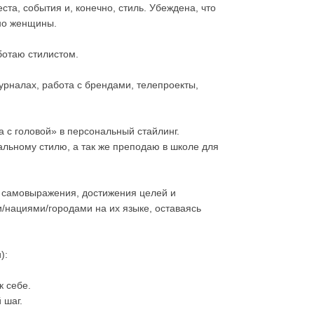
ста, события и, конечно, стиль. Убеждена, что
но женщины.
аботаю стилистом.
журналах, работа с брендами, телепроекты,
 с головой» в персональный стайлинг.
альному стилю, а так же преподаю в школе для
б самовыражения, достижения целей и
/нациями/городами на их языке, оставаясь
):
к себе.
 шаг.