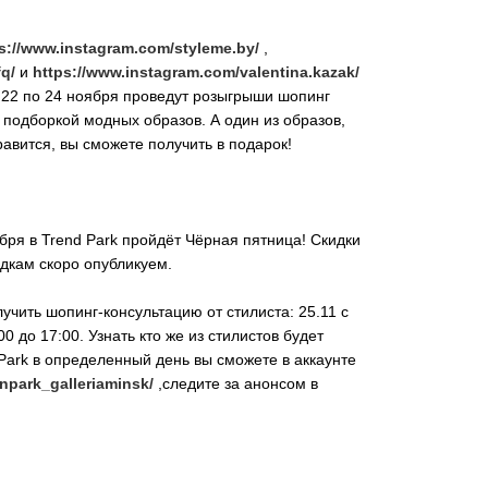
s://www.instagram.com/styleme.by/
,
fq/
и
https://www.instagram.com/valentina.kazak/
 с 22 по 24 ноября проведут розыгрыши шопинг
 подборкой модных образов. А один из образов,
авится, вы сможете получить в подарок!
ября в Trend Park пройдёт Чёрная пятница! Скидки
идкам скоро опубликуем.
учить шопинг-консультацию от стилиста: 25.11 с
:00 до 17:00. Узнать кто же из стилистов будет
Park в определенный день вы сможете в аккаунте
npark_galleriaminsk/
,следите за анонсом в